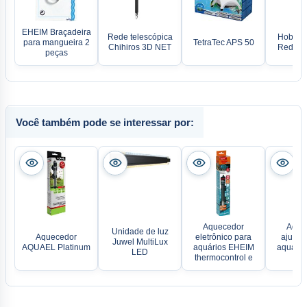
EHEIM Braçadeira
Rede telescópica
Hobby Ca
para mangueira 2
TetraTec APS 50
Chihiros 3D NET
Rede de
peças
Você também pode se interessar por:
Aquecedor
Aque
Unidade de luz
Aquecedor
eletrônico para
ajustáv
Juwel MultiLux
AQUAEL Platinum
aquários EHEIM
aquário
LED
thermocontrol e
Jä