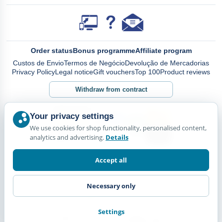
Order status
Bonus programme
Affiliate program
Custos de Envio
Termos de Negócio
Devolução de Mercadorias
Privacy Policy
Legal notice
Gift vouchers
Top 100
Product reviews
Withdraw from contract
Your privacy settings
We use cookies for shop functionality, personalised content,
analytics and advertising.
Details
Accept all
Necessary only
Settings
© Happy Diskus - e.Kfr. 2026. All rights reserved.
*All prices including VAT. plus
Shipping Costs.