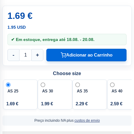
1.69 €
1.95 USD
✔ Em estoque, entrega até 18.08. - 20.08.
-
+
Adicionar ao Carrinho
Choose size
AS 25
AS 30
AS 35
AS 40
1.69 €
1.99 €
2.29 €
2.59 €
Preço incluindo IVA plus
custos de envio