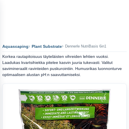
Aquascaping
Plant Substrate
Dennerle NutriBasis 6in1
Korkea rautapitoisuus täyteläisten vihreiden lehtien vuoksi.
Laadukas kvartsihiekka pitelee kasvin juuria tukevasti. Valitut
savimineraalit ravinteiden puskurointiin. Humusrikas luonnonturve
optimaalisen alustan pH:n saavuttamiseksi.