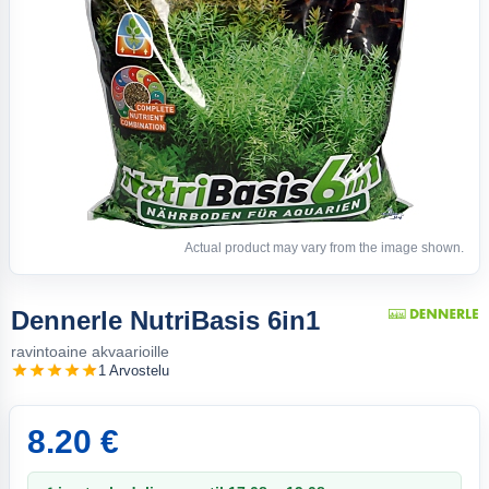
Actual product may vary from the image shown.
Dennerle NutriBasis 6in1
ravintoaine akvaarioille
1 Arvostelu
8.20 €