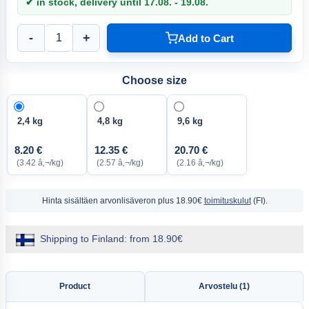
✔ in stock, delivery until 17.08. - 19.08.
-
+
Add to Cart
Choose size
2,4 kg
4,8 kg
9,6 kg
8.20 €
12.35 €
20.70 €
(3.42 â‚¬/kg)
(2.57 â‚¬/kg)
(2.16 â‚¬/kg)
Hinta sisältäen arvonlisäveron
plus 18.90€
toimituskulut
(FI).
Shipping to Finland: from 18.90€
Product
Arvostelu (1)