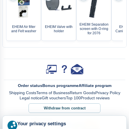
EHEIM Separation
EHEIM Air filter
EHEIM Valve with
EHEIM 
screen with O-ring
and Felt washer
holder
Canister
for 2076
Order status
Bonus programme
Affiliate program
Shipping Costs
Terms of Business
Return Goods
Privacy Policy
Legal notice
Gift vouchers
Top 100
Product reviews
Withdraw from contract
Your privacy settings