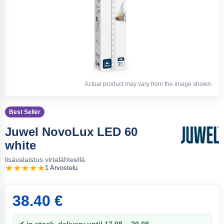
Actual product may vary from the image shown.
Best Seller
Juwel NovoLux LED 60
white
lisävalaistus virtalähteellä
1 Arvostelu
38.40 €
✔ in stock, delivery until 17.08. - 20.08.