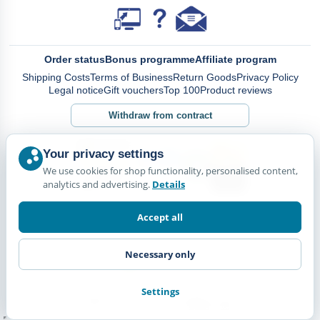
Order status
Bonus programme
Affiliate program
Shipping Costs
Terms of Business
Return Goods
Privacy Policy
Legal notice
Gift vouchers
Top 100
Product reviews
Withdraw from contract
Your privacy settings
We use cookies for shop functionality, personalised content,
analytics and advertising.
Details
Accept all
Necessary only
Settings
© Happy Diskus - e.Kfr. 2026. All rights reserved.
*All prices including VAT. plus
Shipping Costs.