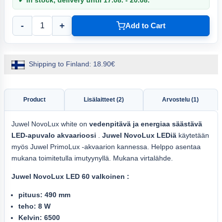
-
+
Add to Cart
Shipping to Finland: 18.90€
Product
Lisälaitteet (2)
Arvostelu (1)
Juwel NovoLux white on
vedenpitävä ja energiaa säästävä
LED-apuvalo akvaarioosi
.
Juwel NovoLux LEDiä
käytetään
myös Juwel PrimoLux -akvaarion kannessa. Helppo asentaa
mukana toimitetulla imutyynyllä. Mukana virtalähde.
Juwel NovoLux LED 60 valkoinen
:
pituus: 490 mm
teho: 8 W
Kelvin: 6500