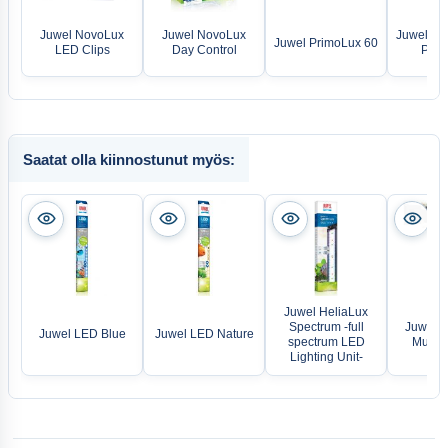
Juwel NovoLux
Juwel NovoLux
Juwel bio
Juwel PrimoLux 60
LED Clips
Day Control
Poly
Saatat olla kiinnostunut myös:
Juwel HeliaLux
Spectrum -full
Juwel Li
Juwel LED Blue
Juwel LED Nature
spectrum LED
MultiL
Lighting Unit-