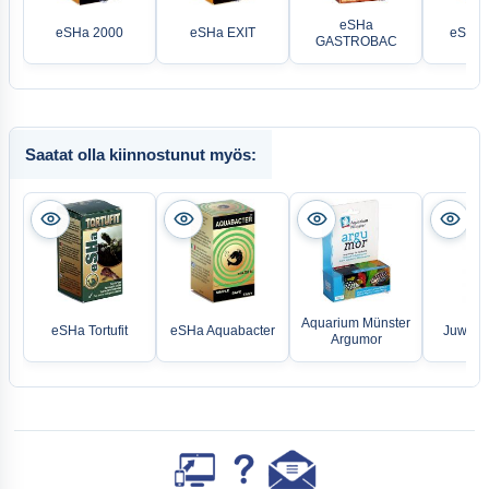
eSHa
eSHa 2000
eSHa EXIT
eSHa 
GASTROBAC
Saatat olla kiinnostunut myös:
Aquarium Münster
eSHa Tortufit
eSHa Aquabacter
Juwel 
Argumor