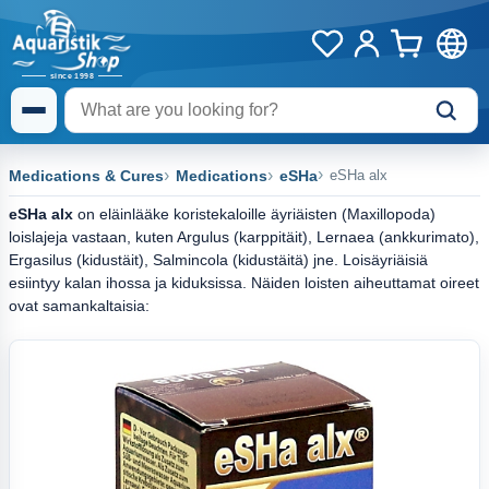
Medications & Cures
Medications
eSHa
eSHa alx
eSHa alx
on eläinlääke koristekaloille äyriäisten (Maxillopoda)
loislajeja vastaan, kuten Argulus (karppitäit), Lernaea (ankkurimato),
Ergasilus (kidustäit), Salmincola (kidustäitä) jne. Loisäyriäisiä
esiintyy kalan ihossa ja kiduksissa. Näiden loisten aiheuttamat oireet
ovat samankaltaisia: