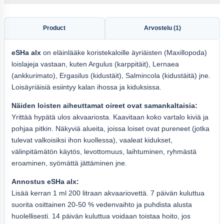
Product
Arvostelu (1)
eSHa alx
on eläinlääke koristekaloille äyriäisten (Maxillopoda)
loislajeja vastaan, kuten Argulus (karppitäit), Lernaea
(ankkurimato), Ergasilus (kidustäit), Salmincola (kidustäitä) jne.
Loisäyriäisiä esiintyy kalan ihossa ja kiduksissa.
Näiden loisten aiheuttamat oireet ovat samankaltaisia:
Yrittää hypätä ulos akvaariosta. Kaavitaan koko vartalo kiviä ja
pohjaa pitkin. Näkyviä alueita, joissa loiset ovat pureneet (jotka
tulevat valkoisiksi ihon kuollessa), vaaleat kidukset,
välinpitämätön käytös, levottomuus, laihtuminen, ryhmästä
eroaminen, syömättä jättäminen jne.
Annostus eSHa alx:
Lisää kerran 1 ml 200 litraan akvaariovettä. 7 päivän kuluttua
suorita osittainen 20-50 % vedenvaihto ja puhdista alusta
huolellisesti. 14 päivän kuluttua voidaan toistaa hoito, jos