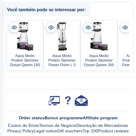
Você também pode se interessar por:
Aqua Medic
Aqua Medic
Aqua Medic
Aqua 
Protein Skimmer
Protein Skimmer
Protein Skimmer
Protein
Ocean Queen 160
Power Flotor L.3
Ocean Queen 300
Power Fl
Order status
Bonus programme
Affiliate program
Custos de Envio
Termos de Negócio
Devolução de Mercadorias
Privacy Policy
Legal notice
Gift vouchers
Top 100
Product reviews