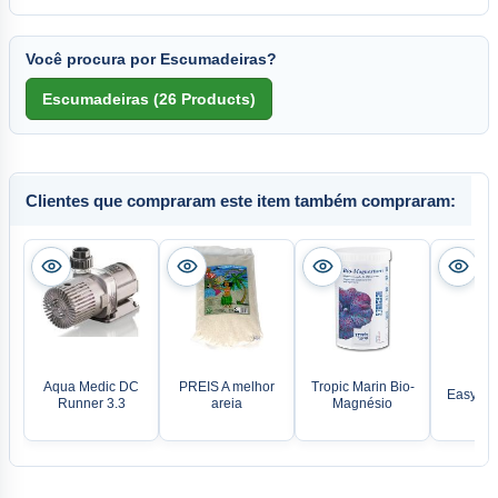
Você procura por Escumadeiras?
Clientes que compraram este item também compraram:
Aqua Medic DC
PREIS A melhor
Tropic Marin Bio-
Easy-Lif
Runner 3.3
areia
Magnésio