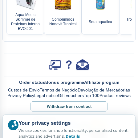
Aqua Medic
Skimmer de
Comprimidos
Tropica
Sera aquática
Proteínas Interno
Nanovit Tropical
Gr
EVO 501
Order status
Bonus programme
Affiliate program
Custos de Envio
Termos de Negócio
Devolução de Mercadorias
Privacy Policy
Legal notice
Gift vouchers
Top 100
Product reviews
Withdraw from contract
Your privacy settings
We use cookies for shop functionality, personalised content,
analytics and advertising.
Details