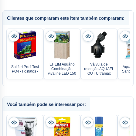
Clientes que compraram este item também compraram:
EHEIM Aquário
Válvula de
Salifert Profi Test
Aqua Me
Combinação
retenção AQUAEL
PO4 - Fosfatos -
Sand 20
vivaline LED 150
OUT Ultramax
Você também pode se interessar por: