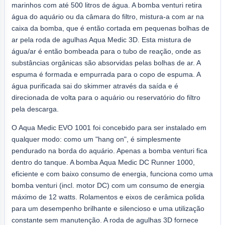
marinhos com até 500 litros de água. A bomba venturi retira
água do aquário ou da câmara do filtro, mistura-a com ar na
caixa da bomba, que é então cortada em pequenas bolhas de
ar pela roda de agulhas Aqua Medic 3D. Esta mistura de
água/ar é então bombeada para o tubo de reação, onde as
substâncias orgânicas são absorvidas pelas bolhas de ar. A
espuma é formada e empurrada para o copo de espuma. A
água purificada sai do skimmer através da saída e é
direcionada de volta para o aquário ou reservatório do filtro
pela descarga.
O Aqua Medic EVO 1001 foi concebido para ser instalado em
qualquer modo: como um "hang on", é simplesmente
pendurado na borda do aquário. Apenas a bomba venturi fica
dentro do tanque. A bomba Aqua Medic DC Runner 1000,
eficiente e com baixo consumo de energia, funciona como uma
bomba venturi (incl. motor DC) com um consumo de energia
máximo de 12 watts. Rolamentos e eixos de cerâmica polida
para um desempenho brilhante e silencioso e uma utilização
constante sem manutenção. A roda de agulhas 3D fornece