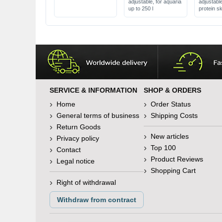
adjustable, for aquaria
adjustabl
up to 250 l
protein s
500 l
SERVICE & INFORMATION
SHOP & ORDERS
Home
Order Status
General terms of business
Shipping Costs
Return Goods
New articles
Privacy policy
Top 100
Contact
Product Reviews
Legal notice
Shopping Cart
Right of withdrawal
Withdraw from contract