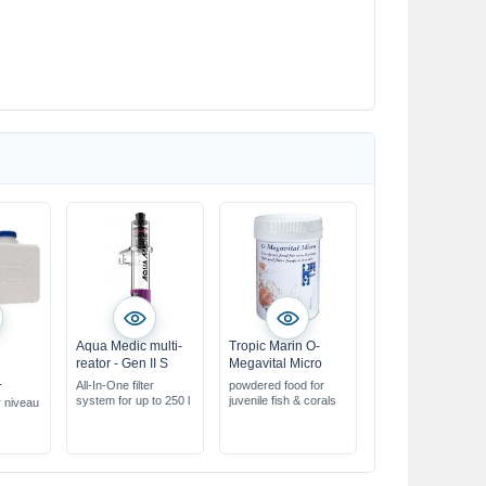
Aqua Medic multi-
Tropic Marin O-
reator - Gen II S
Megavital Micro
L
All-In-One filter
powdered food for
system for up to 250 l
juvenile fish & corals
r niveau