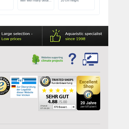
filter with many details
20 cm height
for aquariums from
400 - 700 L
energy saving,
whisper-quiet