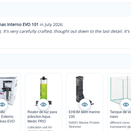
nas Interno EVO 101
in July 2026:
t's very carefully crafted, thought out down to the last detail. It's 
dic
Reator de luz para
EHEIM skim marine
Tanque de vi
 Externo
plâncton Aqua
100
nano
eínas EVO
Medic PRO
NANO Marine Protein
different sizes
Skimmer
transparent gl
cultivation unit for
with or without