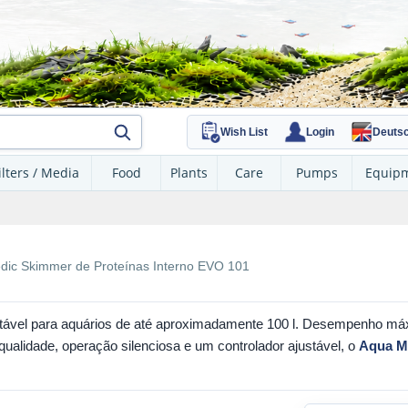
Wish List
Login
Deuts
ilters / Media
Food
Plants
Care
Pumps
Equip
dic Skimmer de Proteínas Interno EVO 101
tável para aquários de até aproximadamente 100 l. Desempenho m
a qualidade, operação silenciosa e um controlador ajustável, o
Aqua M