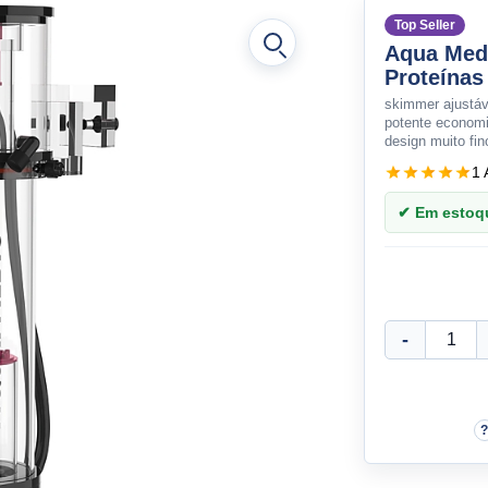
Top Seller
Aqua Med
Proteínas
skimmer ajustáve
potente economi
design muito fin
1 
✔ Em estoque