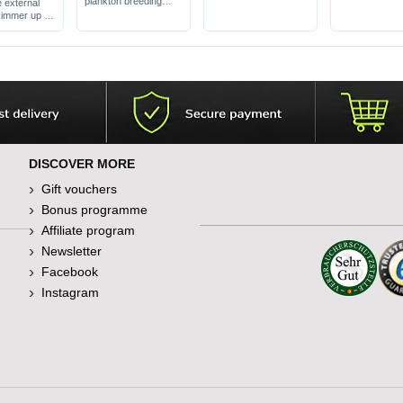
plankton breeding
e external
cover
large capacity: 50 l
kimmer up to
incl. power LED
DISCOVER MORE
Gift vouchers
Bonus programme
Affiliate program
Newsletter
Facebook
Instagram