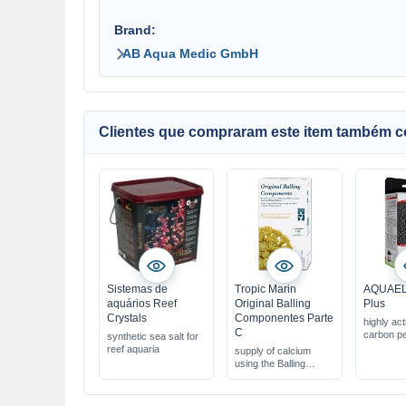
Brand:
AB Aqua Medic GmbH
Clientes que compraram este item também 
Sistemas de
Tropic Marin
AQUAEL
aquários Reef
Original Balling
Plus
Crystals
Componentes Parte
highly acti
C
carbon pe
synthetic sea salt for
reef aquaria
supply of calcium
using the Balling
method