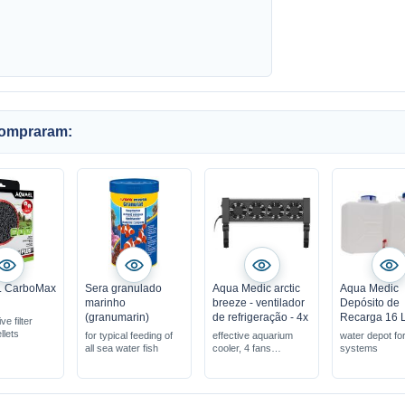
compraram:
 CarboMax
Sera granulado
Aqua Medic arctic
Aqua Medic
marinho
breeze - ventilador
Depósito de
(granumarin)
de refrigeração - 4x
Recarga 16 
ve filter
llets
for typical feeding of
effective aquarium
water depot fo
all sea water fish
cooler, 4 fans
systems
uses the effect of
evaporative cooling
effectively cools the
aquarium water