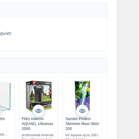
quiet.
dro
Filtro externo
Sander Protein
AQUAEL Ultramax
Skimmer Maxi-Skim
2000
200
ued
professional external
for aquaria up to 100 l,
 glass