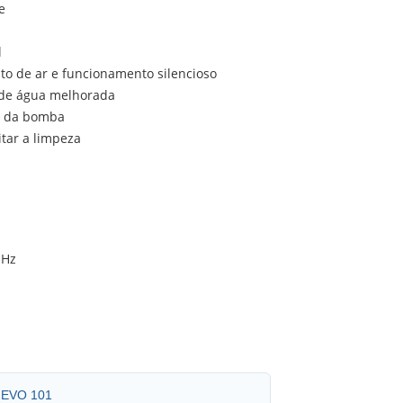
e
l
o de ar e funcionamento silencioso
 de água melhorada
or da bomba
tar a limpeza
 Hz
o EVO 101