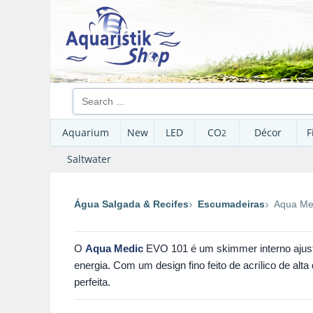
Aquarium
New
LED
CO
Décor
F
2
Saltwater
Água Salgada & Recifes
Escumadeiras
Aqua Me
O
Aqua Medic
EVO 101 é um skimmer interno ajus
energia. Com um design fino feito de acrílico de alt
perfeita.