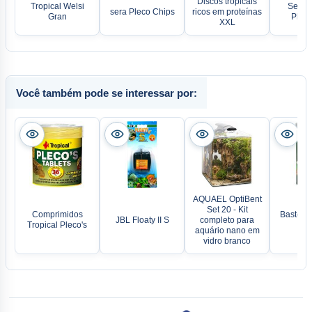
Discos tropicais
Tropical Welsi
Sera V
sera Pleco Chips
ricos em proteínas
Gran
Pleco
XXL
Você também pode se interessar por:
AQUAEL OptiBent
Set 20 - Kit
Comprimidos
Bastões 
JBL Floaty II S
completo para
Tropical Pleco's
Axo
aquário nano em
vidro branco