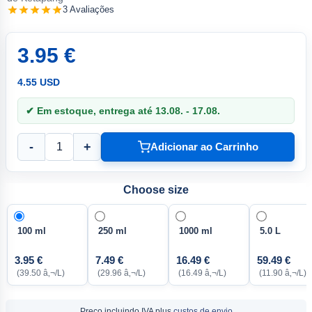
3 Avaliações
3.95 €
4.55 USD
✔ Em estoque, entrega até 13.08. - 17.08.
-
+
Adicionar ao Carrinho
Choose size
100 ml
250 ml
1000 ml
5.0 L
3.95 €
7.49 €
16.49 €
59.49 €
(39.50 â‚¬/L)
(29.96 â‚¬/L)
(16.49 â‚¬/L)
(11.90 â‚¬/L)
Preço incluindo IVA plus
custos de envio