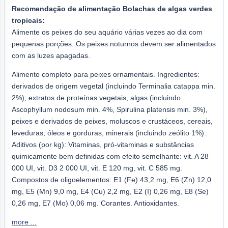
Recomendação de alimentação Bolachas de algas verdes
tropicais:
Alimente os peixes do seu aquário várias vezes ao dia com
pequenas porções. Os peixes noturnos devem ser alimentados
com as luzes apagadas.
Alimento completo para peixes ornamentais. Ingredientes:
derivados de origem vegetal (incluindo Terminalia catappa min.
2%), extratos de proteínas vegetais, algas (incluindo
Ascophyllum nodosum min. 4%, Spirulina platensis min. 3%),
peixes e derivados de peixes, moluscos e crustáceos, cereais,
leveduras, óleos e gorduras, minerais (incluindo zeólito 1%).
Aditivos (por kg): Vitaminas, pró-vitaminas e substâncias
quimicamente bem definidas com efeito semelhante: vit. A 28
000 UI, vit. D3 2 000 UI, vit. E 120 mg, vit. C 585 mg.
Compostos de oligoelementos: E1 (Fe) 43,2 mg, E6 (Zn) 12,0
mg, E5 (Mn) 9,0 mg, E4 (Cu) 2,2 mg, E2 (I) 0,26 mg, E8 (Se)
0,26 mg, E7 (Mo) 0,06 mg. Corantes. Antioxidantes.
more ...