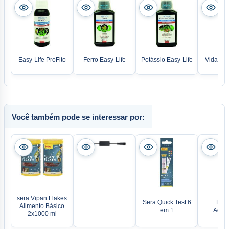
Easy-Life ProFito
Ferro Easy-Life
Potássio Easy-Life
Vida Fác
Você também pode se interessar por:
sera Vipan Flakes
Sera Quick Test 6
Easy
Alimento Básico
em 1
Aqua
2x1000 ml