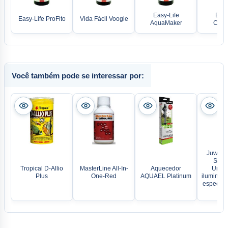
Easy-Life
Easy
Easy-Life ProFito
Vida Fácil Voogle
AquaMaker
Cata
Você também pode se interessar por:
Juwel H
Spect
Tropical D-Allio
MasterLine All-In-
Aquecedor
Unida
Plus
One-Red
AQUAEL Platinum
iluminaç
espectro