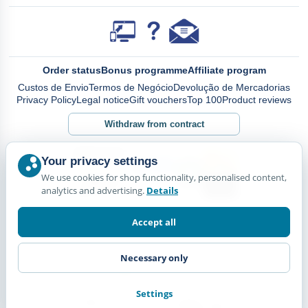
Order status
Bonus programme
Affiliate program
Custos de Envio
Termos de Negócio
Devolução de Mercadorias
Privacy Policy
Legal notice
Gift vouchers
Top 100
Product reviews
Withdraw from contract
Your privacy settings
We use cookies for shop functionality, personalised content,
analytics and advertising.
Details
Accept all
Necessary only
Settings
© Happy Diskus - e.Kfr. 2026. All rights reserved.
*All prices including VAT. plus
Shipping Costs.