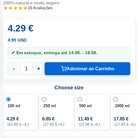
100% natural e muito seguro
19 Avaliações
4.29 €
4.95 USD
✔ Em estoque, entrega até 14.08. - 18.08.
-
+
Adicionar ao Carrinho
Choose size
100 ml
250 ml
500 ml
1000 ml
4.29 €
6.85 €
11.49 €
17.85 €
(42.90 â‚¬/L)
(27.40 â‚¬/L)
(22.98 â‚¬/L)
(17.85 â‚¬/L)