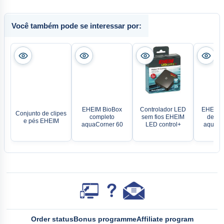
Você também pode se interessar por:
EHEIM BioBox
Controlador LED
EHEIM C
Conjunto de clipes
completo
sem fios EHEIM
de cob
e pés EHEIM
aquaCorner 60
LED control+
aquaCo
Order status
Bonus programme
Affiliate program