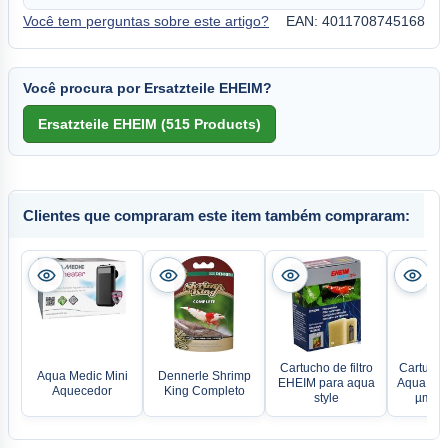
Você tem perguntas sobre este artigo?
EAN: 4011708745168
Você procura por Ersatzteile EHEIM?
Clientes que compraram este item também compraram:
Cartucho de filtro
Cartucho 
Aqua Medic Mini
Dennerle Shrimp
EHEIM para aqua
Aqua Med
Aquecedor
King Completo
style
µm pa