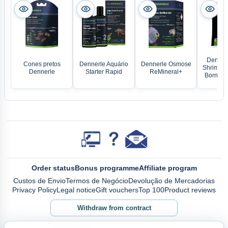
Denner
Cones pretos
Dennerle Aquário
Dennerle Osmose
Shrimps 
Dennerle
Starter Rapid
ReMineral+
Borneo 
Order status
Bonus programme
Affiliate program
Custos de Envio
Termos de Negócio
Devolução de Mercadorias
Privacy Policy
Legal notice
Gift vouchers
Top 100
Product reviews
Withdraw from contract