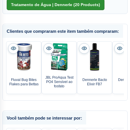
Clientes que compraram este item também compraram:
JBL ProAqua Test
Fluval Bug Bites
Dennerle Bacto
Dennerl
PO4 Sensível ao
Flakes para Bettas
Elixir FB7
Ca
fosfato
Você também pode se interessar por: