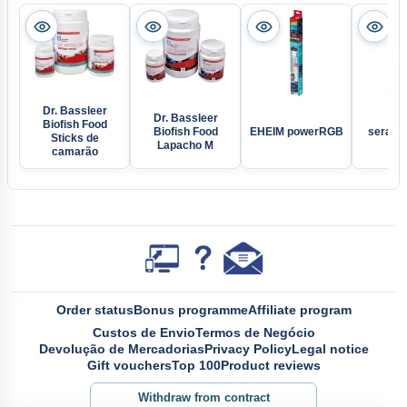
Dr. Bassleer
Dr. Bassleer
Biofish Food
Biofish Food
EHEIM powerRGB
sera Mi
Sticks de
Lapacho M
camarão
Order status
Bonus programme
Affiliate program
Custos de Envio
Termos de Negócio
Devolução de Mercadorias
Privacy Policy
Legal notice
Gift vouchers
Top 100
Product reviews
Withdraw from contract