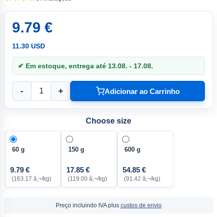
9.79 €
11.30 USD
✔ Em estoque, entrega até 13.08. - 17.08.
-
+
Adicionar ao Carrinho
Choose size
60 g
150 g
600 g
9.79 €
17.85 €
54.85 €
(163.17 â‚¬/kg)
(119.00 â‚¬/kg)
(91.42 â‚¬/kg)
Preço incluindo IVA plus
custos de envio