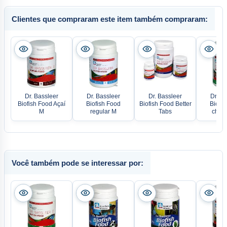
Clientes que compraram este item também compraram:
Dr. Bassleer
Dr. Bassleer
Dr. Bassleer
Dr. Ba
Biofish Food Açaí
Biofish Food
Biofish Food Better
Biofis
M
regular M
Tabs
chlor
Você também pode se interessar por: