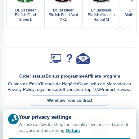
Dr. Bassleer
Dr. Bassleer
Dr. Bassleer
Dr. Ba
Biofish Food
Biofish Food Açaí
Biofish Alimento
Biofish 
Green L
XXL
Herbal M
X
Order status
Bonus programme
Affiliate program
Custos de Envio
Termos de Negócio
Devolução de Mercadorias
Privacy Policy
Legal notice
Gift vouchers
Top 100
Product reviews
Withdraw from contract
Your privacy settings
We use cookies for shop functionality, personalised content,
analytics and advertising.
Details