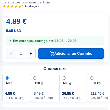
para peixes com mais de 1 cm
1 Avaliação
4.89 €
5.65 USD
✔ Em estoque, entrega até 18.08. - 20.08.
-
+
Adicionar ao Carrinho
Choose size
60 g
150 g
600 g
6.0 kg
4.89 €
8.45 €
26.85 €
212.40 €
(81.50 â‚¬/kg)
(56.33 â‚¬/kg)
(44.75 â‚¬/kg)
(35.40 â‚¬/kg