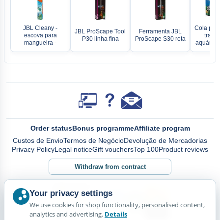
JBL Cleany -
Cola para
JBL ProScape Tool
Ferramenta JBL
escova para
trasei
P30 linha fina
ProScape S30 reta
mangueira -
aquários 
Order status
Bonus programme
Affiliate program
Custos de Envio
Termos de Negócio
Devolução de Mercadorias
Privacy Policy
Legal notice
Gift vouchers
Top 100
Product reviews
Withdraw from contract
Your privacy settings
We use cookies for shop functionality, personalised content,
analytics and advertising.
Details