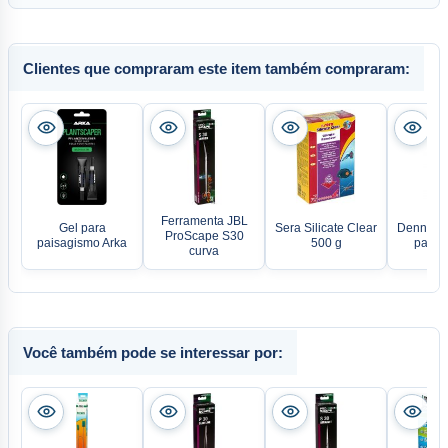
Clientes que compraram este item também compraram:
Ferramenta JBL
Gel para
Sera Silicate Clear
Dennerle
ProScape S30
paisagismo Arka
500 g
para p
curva
Você também pode se interessar por: