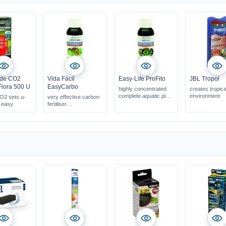
 de CO2
Vida Fácil
Easy-Life ProFito
JBL Tropol
Flora 500 U
EasyCarbo
highly concentrated
creates tropica
complete aquatic plant
environment
O2 sets u-
very effective carbon
fertiliser
 easy
fertiliser
ensures best & fast
simple & effective
plant growth
prevents algae growth
compensates
deficiency symptoms