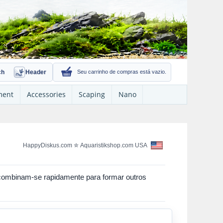
ch
Header
Seu carrinho de compras está vazio.
ment
Accessories
Scaping
Nano
HappyDiskus.com
✮
Aquaristikshop.com USA
e combinam-se rapidamente para formar outros