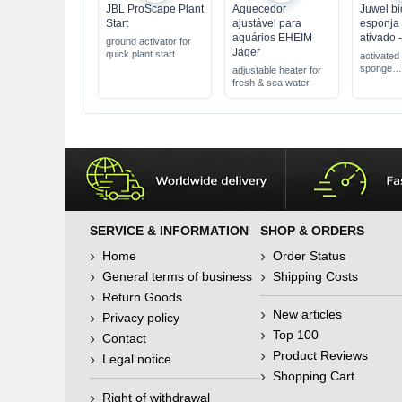
JBL ProScape Plant
Aquecedor
Juwel bi
Start
ajustável para
esponja
aquários EHEIM
ativado -
ground activator for
Jäger
quick plant start
activated 
sponge
adjustable heater for
removes 
fresh & sea water
contamin
perfect fit
Juwel filt
SERVICE & INFORMATION
SHOP & ORDERS
Home
Order Status
General terms of business
Shipping Costs
Return Goods
New articles
Privacy policy
Top 100
Contact
Product Reviews
Legal notice
Shopping Cart
Right of withdrawal