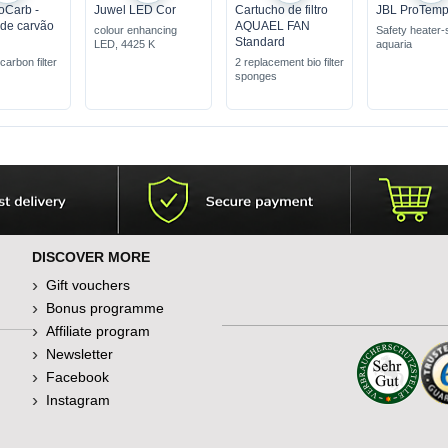
oCarb -
Juwel LED Cor
Cartucho de filtro
JBL ProTemp
 de carvão
AQUAEL FAN
colour enhancing
Safety heater-s
Standard
LED, 4425 K
aquaria
carbon filter
2 replacement bio filter
sponges
chemical
ants
 for the
er system
DISCOVER MORE
Gift vouchers
Bonus programme
Affiliate program
Newsletter
Facebook
Instagram