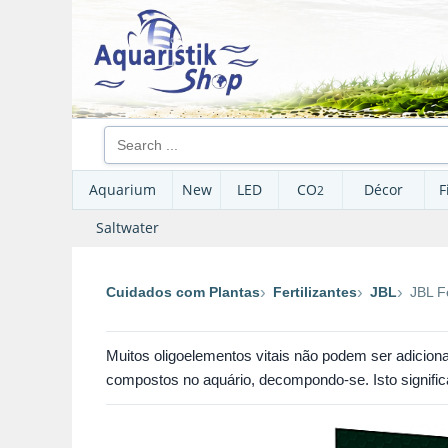
Aquarium
New
LED
CO
Décor
F
2
Saltwater
Cuidados com Plantas
Fertilizantes
JBL
JBL F
Muitos oligoelementos vitais não podem ser adicion
compostos no aquário, decompondo-se. Isto signific