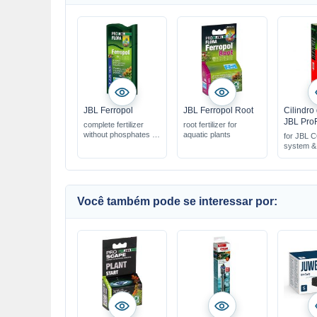
JBL Ferropol
JBL Ferropol Root
Cilindro
JBL Pro
complete fertilizer
root fertilizer for
without phosphates &
aquatic plants
for JBL C
nitrates
system &
basic supply for
aquatic plants
contains important
minerals & trace
elements
Você também pode se interessar por: