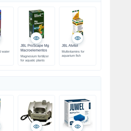
JBL ProScape Mg
JBL Atvitol
Macroelementos
l water
Multivitamins for
aquarium fish
Magnesium fertilizer
for aquatic plants