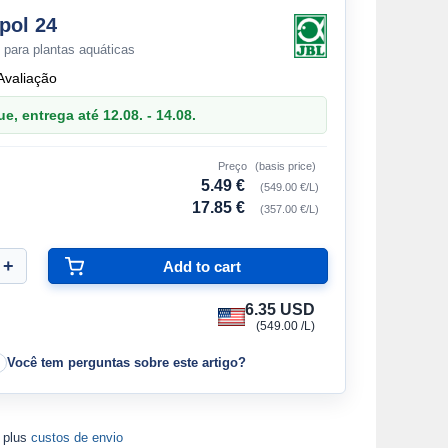
pol 24
io para plantas aquáticas
Avaliação
, entrega até 12.08. - 14.08.
Preço
(basis price)
5.49 €
(549.00 €/L)
17.85 €
(357.00 €/L)
6.35 USD
(549.00 /L)
Você tem perguntas sobre este artigo?
A plus
custos de envio