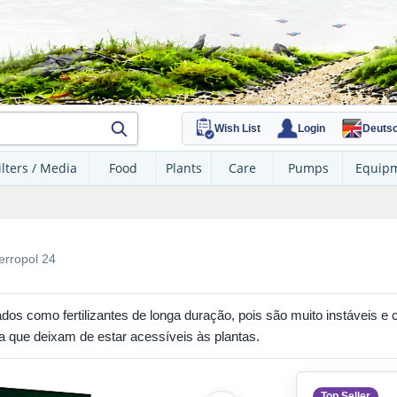
Wish List
Login
Deuts
ilters / Media
Food
Plants
Care
Pumps
Equip
erropol 24
ados como fertilizantes de longa duração, pois são muito instáveis 
a que deixam de estar acessíveis às plantas.
Top Seller