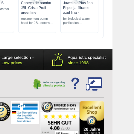
 S
Cabeça de bomba
Juwel bioPlus fino -
JBL CristalProfi
Esponja filtrante
tat for
greenline
azul fina -
replacement pump
for biological water
head for JBL external
purification
filter
fine filter sponge
precisely tailored to
the Juwel filter system