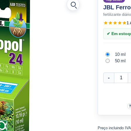
JBL Ferro
fertilizante diár
1 
✔ Em estoque
10 ml
50 ml
Preço incluindo IV