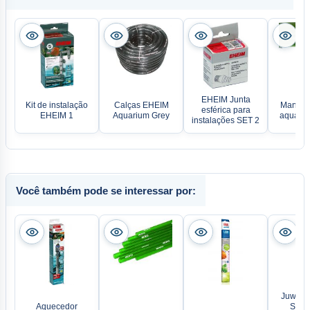
EHEIM Junta
Kit de instalação
Calças EHEIM
Manguei
esférica para
EHEIM 1
Aquarium Grey
aquário
instalações SET 2
Você também pode se interessar por:
Juwel H
Aquecedor
Spect