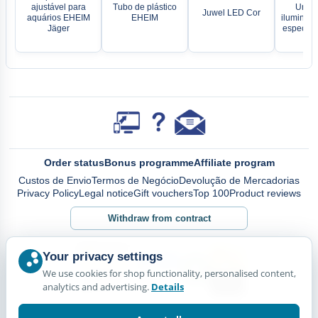
ajustável para
Tubo de plástico
Unida
Juwel LED Cor
aquários EHEIM
EHEIM
iluminaç
Jäger
espectro
Order status
Bonus programme
Affiliate program
Custos de Envio
Termos de Negócio
Devolução de Mercadorias
Privacy Policy
Legal notice
Gift vouchers
Top 100
Product reviews
Withdraw from contract
Your privacy settings
We use cookies for shop functionality, personalised content,
analytics and advertising.
Details