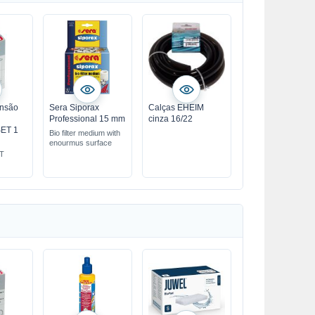
ensão
Sera Siporax
Calças EHEIM
Professional 15 mm
cinza 16/22
SET 1
Bio filter medium with
enourmus surface
ET