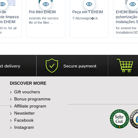
o de
Pré-filtro EHEIM
Peça em T EHEIM
EHEIM Barra
 de limpeza
pulverização
extends the service
T-Abzweigst�ck
ais EHEIM
instalações 
life of the filter
catches coarse dirt
60 m, for all
for extend the
particles
es
InstallationsS
suitable for all external
filters
DISCOVER MORE
Gift vouchers
Bonus programme
Affiliate program
Newsletter
Facebook
Instagram