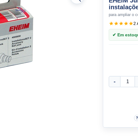
EHEIM Jun
instalaçõ
para ampliar o c
2 
✔ Em estoque