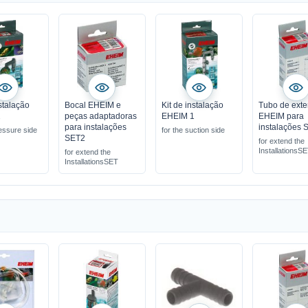
nstalação
Bocal EHEIM e
Kit de instalação
Tubo de ext
2
peças adaptadoras
EHEIM 1
EHEIM para
para instalações
instalações 
ressure side
for the suction side
SET2
for extend the
InstallationsS
for extend the
InstallationsSET