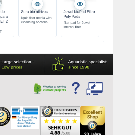
 de
Sera bio nitrivec
Juwel bioPad Filtro
 para
Poly Pads
liquid filter media with
SET 2
cleansing bacteria
filter pad for Juwel
internal filter
perfect fit for the
ET
Juwel filter system
filters out coarse dirt