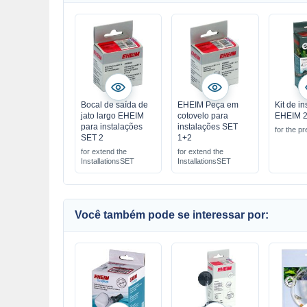
Bocal de saída de
EHEIM Peça em
Kit de i
jato largo EHEIM
cotovelo para
EHEIM 
para instalações
instalações SET
for the p
SET 2
1+2
for extend the
for extend the
InstallationsSET
InstallationsSET
Você também pode se interessar por: