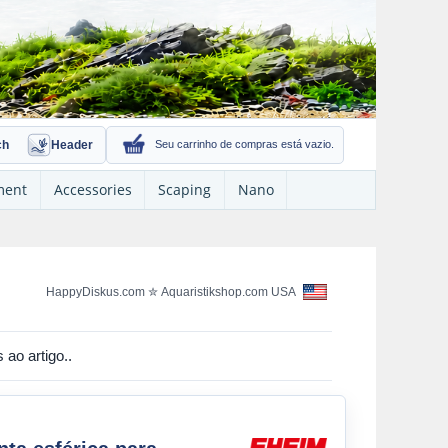
ch
Header
Seu carrinho de compras está vazio.
ment
Accessories
Scaping
Nano
HappyDiskus.com
✮
Aquaristikshop.com USA
ao artigo..