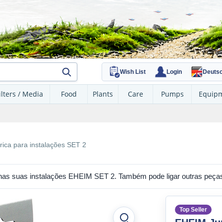
Wish List
Login
Deuts
ilters / Media
Food
Plants
Care
Pumps
Equip
ica para instalações SET 2
a nas suas instalações EHEIM SET 2. Também pode ligar outras peças 
Top Seller