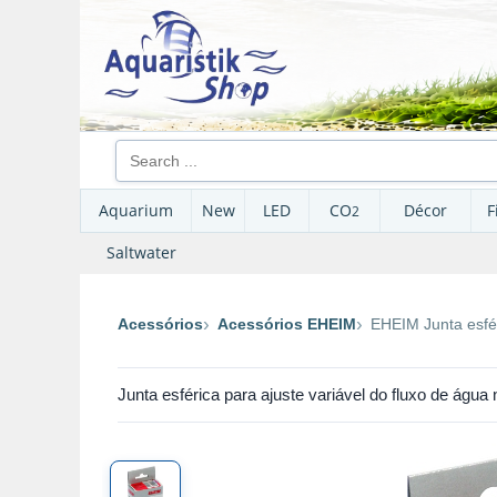
Aquarium
New
LED
CO
Décor
F
2
Saltwater
Acessórios
Acessórios EHEIM
EHEIM Junta esfér
Junta esférica para ajuste variável do fluxo de águ