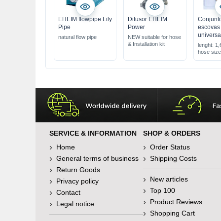
EHEIM flowpipe Lily
Difusor EHEIM
Conjunt
Pipe
Power
escovas
univers
natural flow pipe
NEW suitable for hose
& Installation kit
lenght: 1,
hose siz
SERVICE & INFORMATION
SHOP & ORDERS
Home
Order Status
General terms of business
Shipping Costs
Return Goods
New articles
Privacy policy
Top 100
Contact
Product Reviews
Legal notice
Shopping Cart