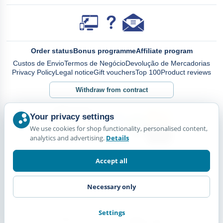
Order status
Bonus programme
Affiliate program
Custos de Envio
Termos de Negócio
Devolução de Mercadorias
Privacy Policy
Legal notice
Gift vouchers
Top 100
Product reviews
Withdraw from contract
Your privacy settings
We use cookies for shop functionality, personalised content,
analytics and advertising.
Details
Accept all
Necessary only
Settings
© Happy Diskus - e.Kfr. 2026. All rights reserved.
*All prices including VAT. plus
Shipping Costs.