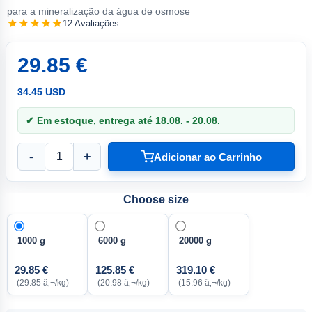
para a mineralização da água de osmose
12 Avaliações
29.85 €
34.45 USD
✔ Em estoque, entrega até 18.08. - 20.08.
-
+
Adicionar ao Carrinho
Choose size
1000 g
6000 g
20000 g
29.85 €
125.85 €
319.10 €
(29.85 â‚¬/kg)
(20.98 â‚¬/kg)
(15.96 â‚¬/kg)