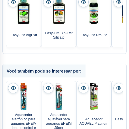
Easy-Life Bio-Exit
Easy-Life AlgExit
Easy-Life ProFito
Tetr
Silicato
Você também pode se interessar por:
Aquecedor
Aquecedor
eletrônico para
ajustável para
Aquecedor
Easy-Life
aquários EHEIM
aquários EHEIM
AQUAEL Platinum
Az
thermocontrol e
Jäger