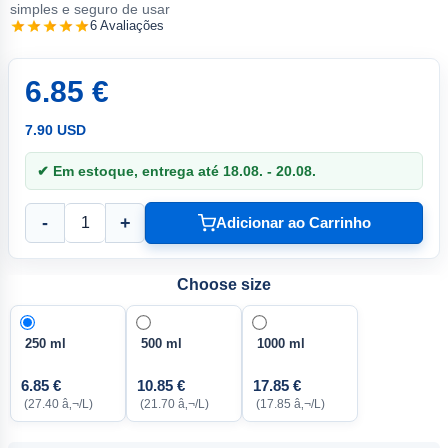
simples e seguro de usar
6 Avaliações
6.85 €
7.90 USD
✔ Em estoque, entrega até 18.08. - 20.08.
-
+
Adicionar ao Carrinho
Choose size
250 ml
500 ml
1000 ml
6.85 €
10.85 €
17.85 €
(27.40 â‚¬/L)
(21.70 â‚¬/L)
(17.85 â‚¬/L)