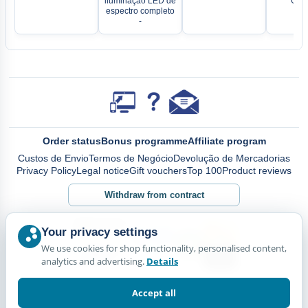
iluminação LED de
Grân
espectro completo
-
Order status
Bonus programme
Affiliate program
Custos de Envio
Termos de Negócio
Devolução de Mercadorias
Privacy Policy
Legal notice
Gift vouchers
Top 100
Product reviews
Withdraw from contract
Your privacy settings
We use cookies for shop functionality, personalised content,
analytics and advertising.
Details
Accept all