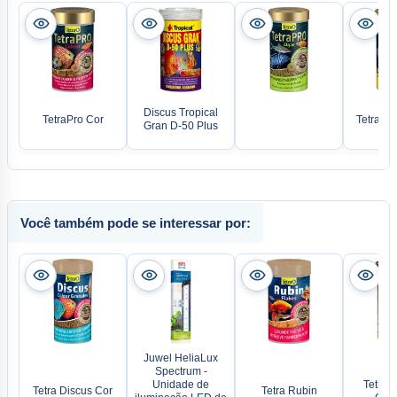
Discus Tropical
TetraPro Cor
TetraPro
Gran D-50 Plus
Você também pode se interessar por:
Juwel HeliaLux
Spectrum -
Unidade de
TetraMi
Tetra Discus Cor
Tetra Rubin