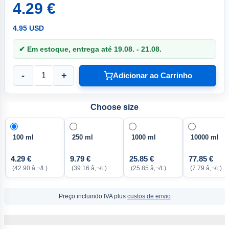
4.29 €
4.95 USD
✔ Em estoque, entrega até 19.08. - 21.08.
-
+
Adicionar ao Carrinho
Choose size
100 ml
250 ml
1000 ml
10000 ml
4.29 €
9.79 €
25.85 €
77.85 €
(42.90 â‚¬/L)
(39.16 â‚¬/L)
(25.85 â‚¬/L)
(7.79 â‚¬/L)
Preço incluindo IVA plus
custos de envio