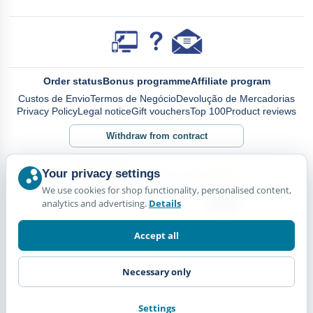
Order status
Bonus programme
Affiliate program
Custos de Envio
Termos de Negócio
Devolução de Mercadorias
Privacy Policy
Legal notice
Gift vouchers
Top 100
Product reviews
Withdraw from contract
Your privacy settings
We use cookies for shop functionality, personalised content,
analytics and advertising.
Details
Accept all
Necessary only
Settings
© Happy Diskus - e.Kfr. 2026. All rights reserved.