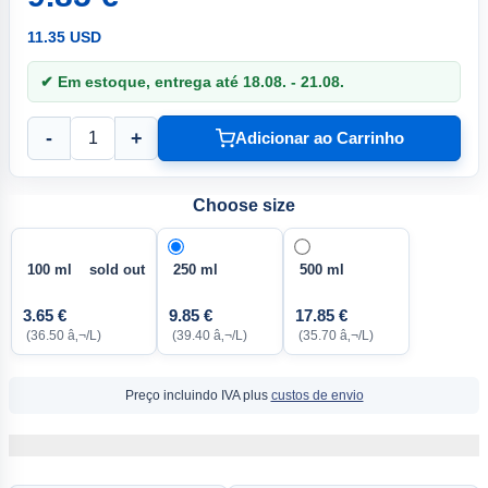
11.35 USD
✔ Em estoque, entrega até 18.08. - 21.08.
-
+
Adicionar ao Carrinho
Choose size
100 ml sold out
250 ml
500 ml
3.65 €
9.85 €
17.85 €
(36.50 â‚¬/L)
(39.40 â‚¬/L)
(35.70 â‚¬/L)
Preço incluindo IVA plus
custos de envio