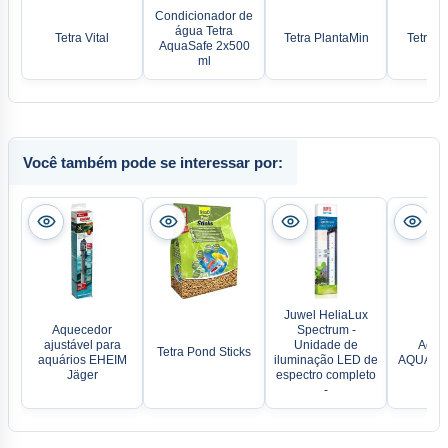
Condicionador de
água Tetra
Tetra Vital
Tetra PlantaMin
Tetra A
AquaSafe 2x500
ml
Você também pode se interessar por:
Juwel HeliaLux
Aquecedor
Spectrum -
ajustável para
Unidade de
Aque
Tetra Pond Sticks
aquários EHEIM
iluminação LED de
AQUAEL 
Jäger
espectro completo
-