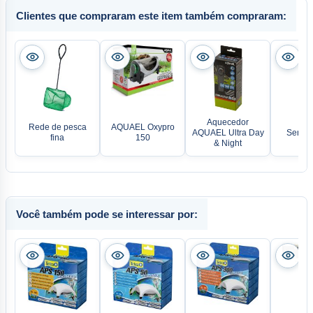
Clientes que compraram este item também compraram:
Aquecedor
Rede de pesca
AQUAEL Oxypro
AQUAEL Ultra Day
Sera a
fina
150
& Night
Você também pode se interessar por: