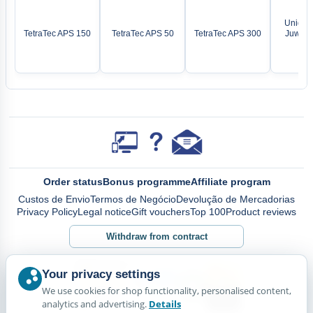
Unidade
TetraTec APS 150
TetraTec APS 50
TetraTec APS 300
Juwel M
L
Order status
Bonus programme
Affiliate program
Custos de Envio
Termos de Negócio
Devolução de Mercadorias
Privacy Policy
Legal notice
Gift vouchers
Top 100
Product reviews
Withdraw from contract
Your privacy settings
We use cookies for shop functionality, personalised content,
analytics and advertising.
Details