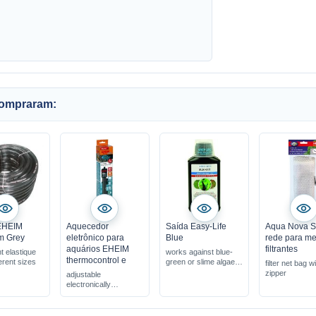
compraram:
EHEIM
Aquecedor
Saída Easy-Life
Aqua Nova S
m Grey
eletrônico para
Blue
rede para me
aquários EHEIM
filtrantes
 elastique
works against blue-
thermocontrol e
erent sizes
green or slime algae
filter net bag w
effective against
zipper
adjustable
cyanobacteria
electronically
simple & safe to use
aquarium heater