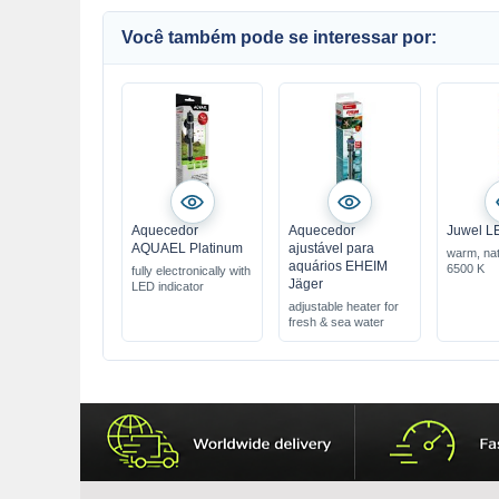
Você também pode se interessar por:
Aquecedor
Aquecedor
Juwel L
AQUAEL Platinum
ajustável para
warm, natu
aquários EHEIM
6500 K
fully electronically with
Jäger
LED indicator
adjustable heater for
fresh & sea water