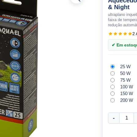
Aquecedo
& Night
ultraplano inque
faixa de tempera
redução automát
2 
✔ Em estoque
25 W
50 W
75 W
100 W
150 W
200 W