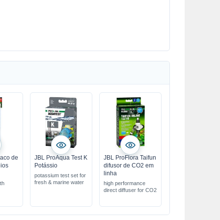
aco de
JBL ProAqua Test K
JBL ProFlora Taifun
ios
Potássio
difusor de CO2 em
linha
potassium test set for
fresh & marine water
ith
high performance
direct diffuser for CO2