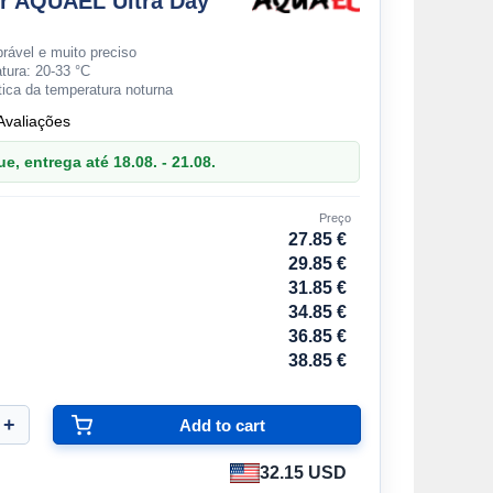
r AQUAEL Ultra Day
brável e muito preciso
tura: 20-33 °C
ica da temperatura noturna
Avaliações
, entrega até 18.08. - 21.08.
Preço
27.85 €
29.85 €
31.85 €
34.85 €
36.85 €
38.85 €
32.15 USD