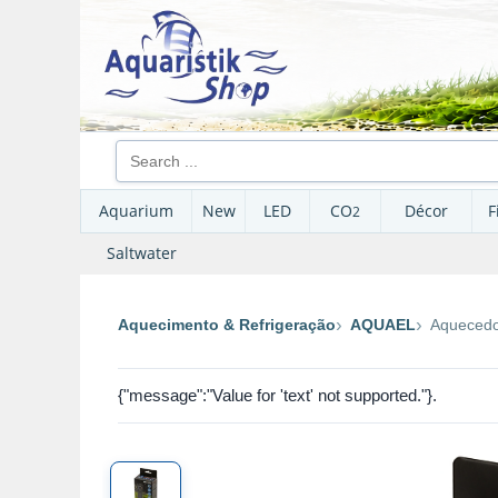
Aquarium
New
LED
CO
Décor
F
2
Saltwater
Aquecimento & Refrigeração
AQUAEL
Aquecedo
{"message":"Value for 'text' not supported."}.