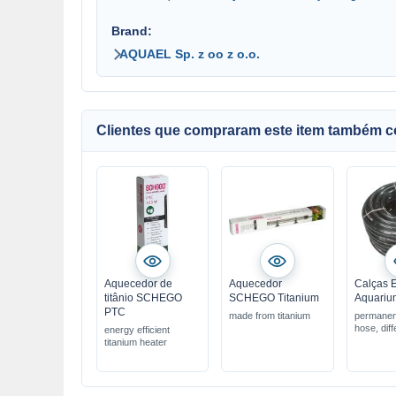
Brand:
AQUAEL Sp. z oo z o.o.
Clientes que compraram este item também 
Aquecedor de
Aquecedor
Calças 
titânio SCHEGO
SCHEGO Titanium
Aquariu
PTC
made from titanium
permanent
hose, diff
energy efficient
titanium heater