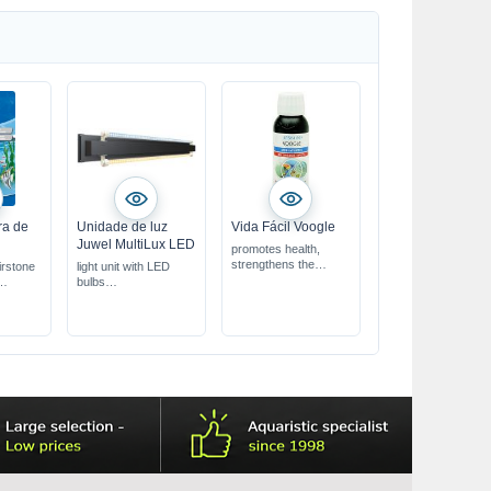
ra de
Unidade de luz
Vida Fácil Voogle
Juwel MultiLux LED
promotes health,
strengthens the
irstone
light unit with LED
immune system
bulbs
safe for shrimps &
with Day & Nature
filter bacteria
6 mm
LED lights
for freshwater &
various lengths
seawater