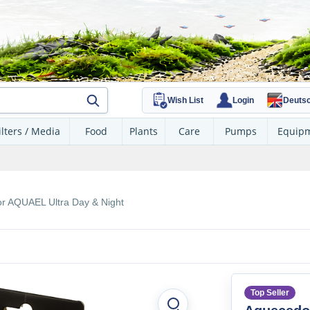
Wish List
Login
Deuts
ilters / Media
Food
Plants
Care
Pumps
Equip
r AQUAEL Ultra Day & Night
Top Seller