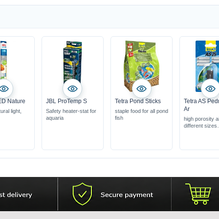
ED Nature
JBL ProTemp S
Tetra Pond Sticks
Tetra AS Ped
Ar
ral light,
Safety heater-stat for
staple food for all pond
aquaria
fish
high porosity a
different sizes
avialable
connection 4/