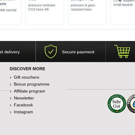
CO� Suppleme
erle
small aquaria
pressure resistant
pressure & gass
CO2 hose 4/6
resistant hose
xible special
DISCOVER MORE
Gift vouchers
Bonus programme
Affiliate program
Newsletter
Facebook
Instagram