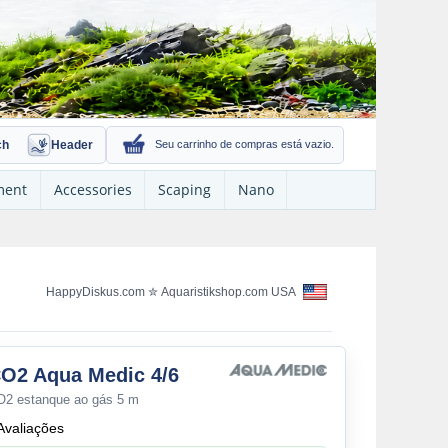
ch
Header
Seu carrinho de compras está vazio.
ment
Accessories
Scaping
Nano
HappyDiskus.com
✮
Aquaristikshop.com USA
O2 Aqua Medic 4/6
O2 estanque ao gás 5 m
Avaliações