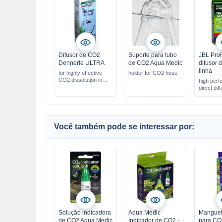
Difusor de CO2
Suporte para tubo
JBL ProF
Dennerle ULTRA
de CO2 Aqua Medic
difusor
linha
for highly effective
holder for CO2 hose
CO2 dissolution in
high per
water
direct dif
with newly developed
membrane
available in 3 sizes
Você também pode se interessar por:
Solução indicadora
Aqua Medic
Manguei
de CO2 Aqua Medic
Indicador de CO2 -
para CO2