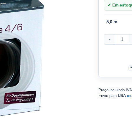
✔ Em estoque
5,0 m
Preço incluindo IV
Envio para
USA
mu