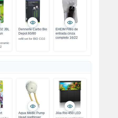
CO2 JBL
Dennerle Carbo Bio
EHEIM Filtro de
fun
Depot 60/80
entrada cinza
completo 16/22
refill set for BIO CO2
ceramic
O2
rt
Aqua Medic Pump
Jóia Rio 450 LED
Head reefdoser