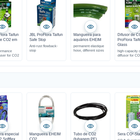
lora Taifun
JBL ProFlora Taifun
Mangueira para
Difusor de 
 de CO2 em
Safe Stop
aquários EHEIM
ProFlora Tai
Glass
Anti-rust flowback-
permanent elastique
stop
hose, different sizes
formance
high-capacity 
fuser for CO2
diffusor for C
ra especial
Mangueira EHEIM
Tubo de CO2
Sera CO²-Sta
 Softflex
CO2
(tubagem PE)