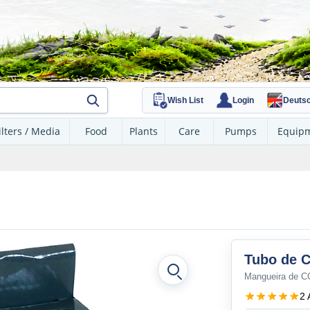
Wish List
Login
Deuts
ilters / Media
Food
Plants
Care
Pumps
Equip
Tubo de C
Mangueira de C
2 