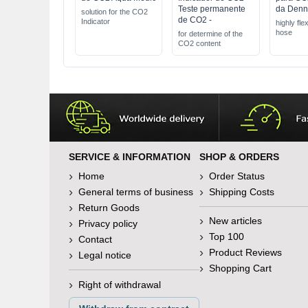
Teste permanente
da Denn
solution for the CO2
de CO2 -
Indicator
highly fle
hose
for determine of the
CO2 content
SERVICE & INFORMATION
SHOP & ORDERS
Home
Order Status
General terms of business
Shipping Costs
Return Goods
New articles
Privacy policy
Top 100
Contact
Product Reviews
Legal notice
Shopping Cart
Right of withdrawal