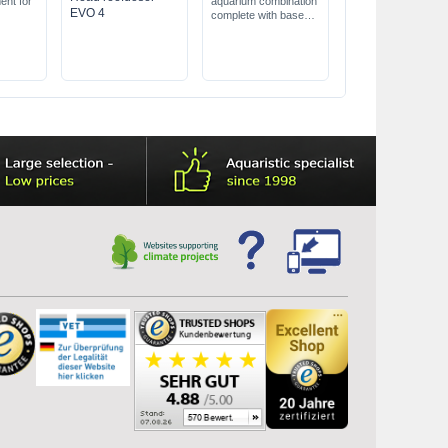
nt for
aquarium combination
EVO 4
complete with base
cabinet & technic
approx. 450 litres
content