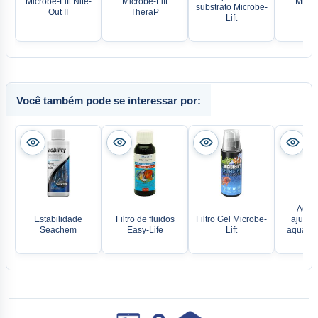
Microbe-Lift Nite-
Microbe-Lift
Microb
substrato Microbe-
Out II
TheraP
Xtr
Lift
Você também pode se interessar por:
Aque
Estabilidade
Filtro de fluidos
Filtro Gel Microbe-
ajustáv
Seachem
Easy-Life
Lift
aquário
Jä