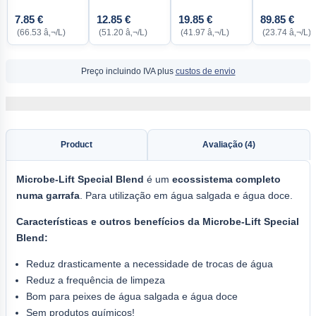
7.85 €
12.85 €
19.85 €
89.85 €
(66.53 â‚¬/L)
(51.20 â‚¬/L)
(41.97 â‚¬/L)
(23.74 â‚¬/L)
Preço incluindo IVA plus
custos de envio
Product
Avaliação (4)
Microbe-Lift Special Blend
é um
ecossistema completo
numa garrafa
. Para utilização em água salgada e água doce.
Características e outros benefícios da Microbe-Lift Special
Blend:
Reduz drasticamente a necessidade de trocas de água
Reduz a frequência de limpeza
Bom para peixes de água salgada e água doce
Sem produtos químicos!