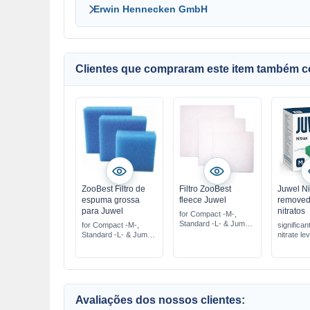
Erwin Hennecken GmbH
Clientes que compraram este item também 
ZooBest Filtro de
Filtro ZooBest
Juwel Ni
espuma grossa
fleece Juwel
removed
para Juwel
nitratos
for Compact -M-,
Standard -L- & Jumbo
for Compact -M-,
significan
-XL-
Standard -L- & Jumbo
nitrate le
-XL-
improves 
perfectly 
Juwel filt
Avaliações dos nossos clientes: