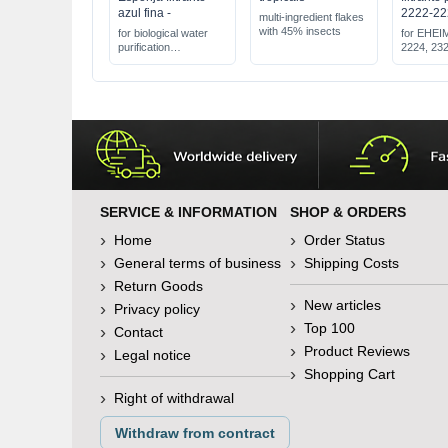
azul fina -
2222-22
multi-ingredient flakes
with 45% insects
for biological water
for EHEI
purification
2224, 23
fine filter sponge
precisely tailored to
the Juwel filter system
SERVICE & INFORMATION
SHOP & ORDERS
Home
Order Status
General terms of business
Shipping Costs
Return Goods
New articles
Privacy policy
Top 100
Contact
Product Reviews
Legal notice
Shopping Cart
Right of withdrawal
Withdraw from contract