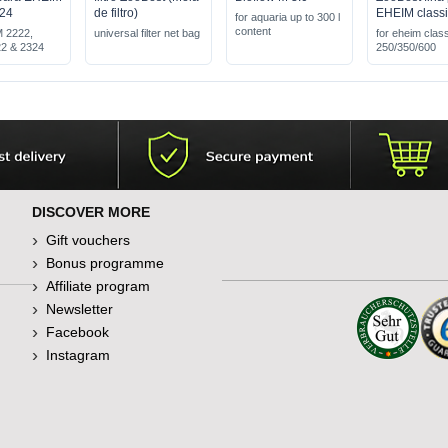
24
de filtro)
EHEIM class
for aquaria up to 300 l
content
M 2222,
universal filter net bag
for eheim clas
22 & 2324
250/350/600
DISCOVER MORE
Gift vouchers
Bonus programme
Affiliate program
Newsletter
Facebook
Instagram