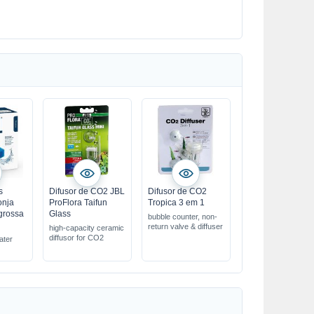
s
Difusor de CO2 JBL
Difusor de CO2
onja
ProFlora Taifun
Tropica 3 em 1
 grossa
Glass
bubble counter, non-
return valve & diffuser
high-capacity ceramic
diffusor for CO2
water
sponge
ed to
r system