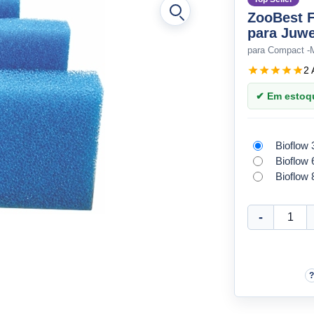
ZooBest F
para Juwe
para Compact -M
2 
✔ Em estoque
Bioflow
Bioflow 
Bioflow