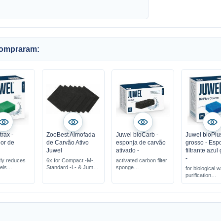
compraram:
trax -
ZooBest Almofada
Juwel bioCarb -
Juwel bioPlu
or de
de Carvão Ativo
esponja de carvão
grosso - Esp
Juwel
ativado -
filtrante azul
-
tly reduces
6x for Compact -M-,
activated carbon filter
vels
Standard -L- & Jumbo
sponge
for biological 
water quality
-XL-
removes chemical
purification
suited for the
contaminants
coarse filter 
er system
perfect fit for the
precisely tailor
Juwel filter system
the Juwel filte