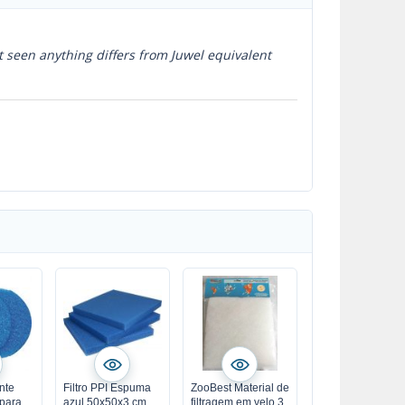
t seen anything differs from Juwel equivalent
nte
Filtro PPI Espuma
ZooBest Material de
 para
azul 50x50x3 cm
filtragem em velo 3