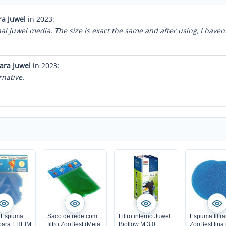
ra Juwel
in 2023:
inal Juwel media. The size is exact the same and after using, I haven
ara Juwel
in 2023:
native.
 Espuma
Saco de rede com
Filtro interno Juwel
Espuma filtra
e para EHEIM
filtro ZooBest (Meia
Bioflow M 3.0
ZooBest fina