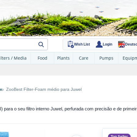
Wish List
Login
Deuts
ilters / Media
Food
Plants
Care
Pumps
Equip
m
ZooBest Filter-Foam médio para Juwel
 para o seu filtro interno Juwel, perfurada com precisão e de prime
Top Seller