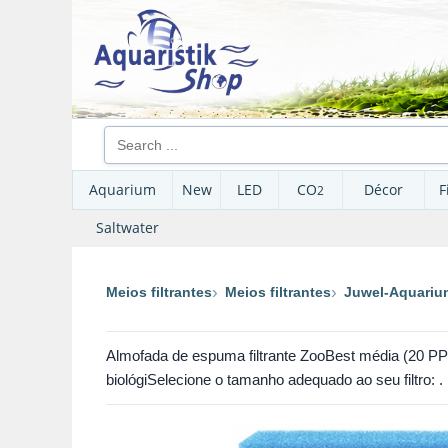
Aquarium
New
LED
CO
Décor
F
2
Saltwater
Meios filtrantes
Meios filtrantes
Juwel-Aquariu
Almofada de espuma filtrante ZooBest média (20 PPI)
biológiSelecione o tamanho adequado ao seu filtro: .