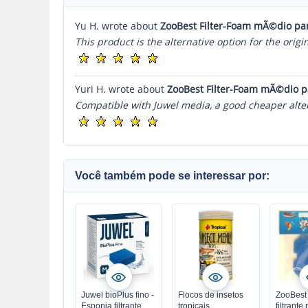
Yu H. wrote about
ZooBest Filter-Foam mÃ©dio pa
This product is the alternative option for the orig
Yuri H. wrote about
ZooBest Filter-Foam mÃ©dio p
Compatible with Juwel media, a good cheaper alter
Você também pode se interessar por:
Juwel bioPlus fino -
Flocos de insetos
ZooBest
Esponja filtrante
tropicais
filtrant