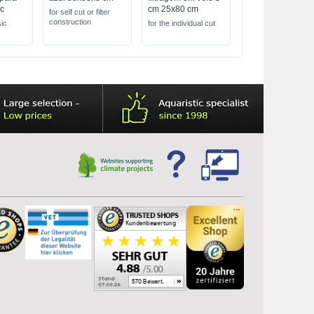
ic
cm 25x80 cm
for self cut or filter
construction
sic
for the individual cut