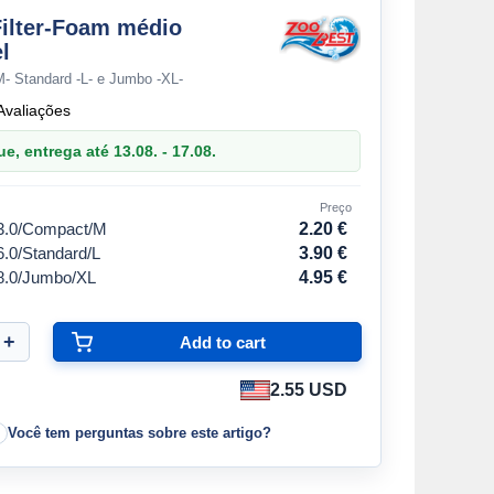
ilter-Foam médio
l
- Standard -L- e Jumbo -XL-
Avaliações
, entrega até 13.08. - 17.08.
Preço
 3.0/Compact/M
2.20 €
6.0/Standard/L
3.90 €
 8.0/Jumbo/XL
4.95 €
2.55 USD
Você tem perguntas sobre este artigo?