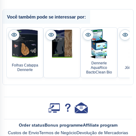
Você também pode se interessar por:
Dennerle
Folhas Catappa
AquaRico
Jóia L
Dennerle
BactoClean Bio
Order status
Bonus programme
Affiliate program
Custos de Envio
Termos de Negócio
Devolução de Mercadorias