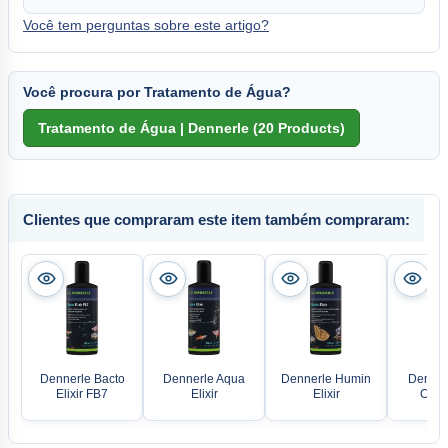
Você tem perguntas sobre este artigo?
Você procura por Tratamento de Água?
Clientes que compraram este item também compraram:
Dennerle Bacto
Dennerle Aqua
Dennerle Humin
Dennerl
Elixir FB7
Elixir
Elixir
One! 