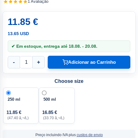
1 Avaliação
11.85 €
13.65 USD
✔ Em estoque, entrega até 18.08. - 20.08.
-
+
Adicionar ao Carrinho
Choose size
250 ml
500 ml
11.85 €
16.85 €
(47.40 â‚¬/L)
(33.70 â‚¬/L)
Preço incluindo IVA plus
custos de envio