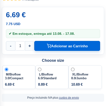
6.69 €
7.75 USD
✔ Em estoque, entrega até 13.08. - 17.08.
-
+
Adicionar ao Carrinho
Choose size
M/Bioflow
L/Bioflow
XL/Bioflow
3.0/Compact
6.0/Standard
8.0/Jumbo
6.69 €
8.89 €
10.69 €
Preço incluindo IVA plus
custos de envio