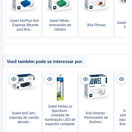
Juwel bioPlus fino
Juwel Nitrax -
Juwel bio
- Esponja filtrante
removedor de
Jóia Phorax
Poly
azul fina -
nitratos
Você também pode se interessar por:
Juwel HeliaLux
Spectrum -
Aque
Juwel bioCarb -
Jóia Amorax -
Unidade de
eletrôn
esponja de carvão
Removedor de
iluminação LED de
aquário
ativado -
Amônio -
espectro completo
thermoc
-