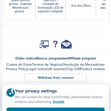
Juwel bioPlus
Spectrum -
Aque
grosso - Esponja
Unidade de
ajustáv
Jóia dos Olhos
filtrante azul
iluminação LED de
aquário
grossa -
espectro completo
Jä
-
Order status
Bonus programme
Affiliate program
Custos de Envio
Termos de Negócio
Devolução de Mercadorias
Privacy Policy
Legal notice
Gift vouchers
Top 100
Product reviews
Withdraw from contract
Your privacy settings
We use cookies for shop functionality, personalised content,
analytics and advertising.
Details