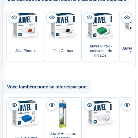
Juwel Nitrax -
Juwel bio
Jóia Phorax
Jóia Carbax
removedor de
Poly
nitratos
Você também pode se interessar por:
Juwel HeliaLux