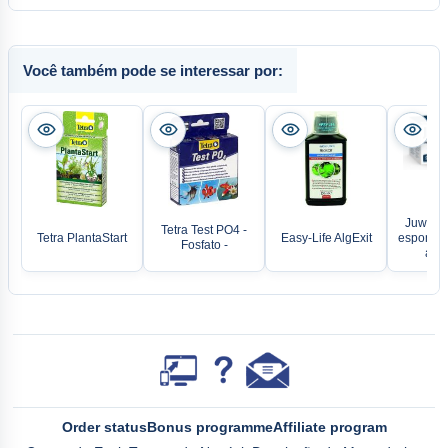
Você também pode se interessar por:
Juwel b
Tetra Test PO4 -
Tetra PlantaStart
Easy-Life AlgExit
esponja 
Fosfato -
ativ
Order status
Bonus programme
Affiliate program