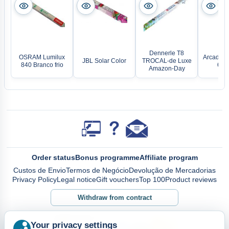
Dennerle T8
OSRAM Lumilux
Arcadia D
JBL Solar Color
TROCAL-de Luxe
840 Branco frio
6% 
Amazon-Day
Order status
Bonus programme
Affiliate program
Custos de Envio
Termos de Negócio
Devolução de Mercadorias
Privacy Policy
Legal notice
Gift vouchers
Top 100
Product reviews
Withdraw from contract
Your privacy settings