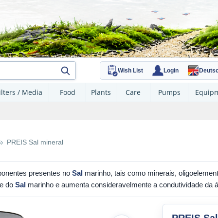
Wish List
Login
Deuts
ilters / Media
Food
Plants
Care
Pumps
Equip
S
PREIS Sal mineral
ponentes presentes no
Sal
marinho, tais como minerais, oligoelement
te do
Sal
marinho e aumenta consideravelmente a condutividade da 