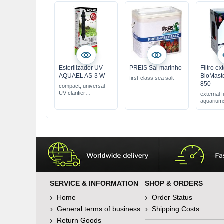
Esterilizador UV
PREIS Sal marinho
Filtro e
AQUAEL AS-3 W
BioMast
first-class sea salt
850
compact, universal
UV clarifier
external fi
with LED technology
aquariums
16/22 hose
with large 
connection
complete 
connecti
SERVICE & INFORMATION
SHOP & ORDERS
Home
Order Status
General terms of business
Shipping Costs
Return Goods