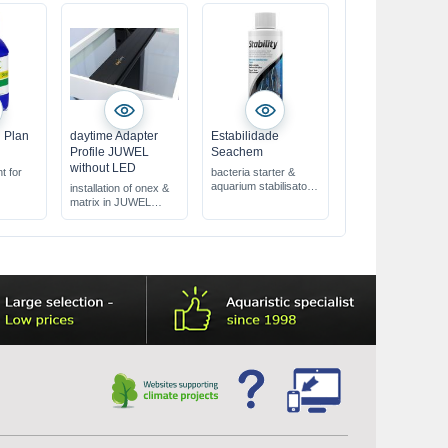
 Plan
daytime Adapter
Estabilidade
Profile JUWEL
Seachem
without LED
t for
bacteria starter &
aquarium stabilisator
installation of onex &
rapidly & safely
matrix in JUWEL
establishes bio-filter
aquariums
prevents "New Tank
fits perfectly with the
Syndrome"
existing flaps
for Rio, Lido, Trigon,
Vision