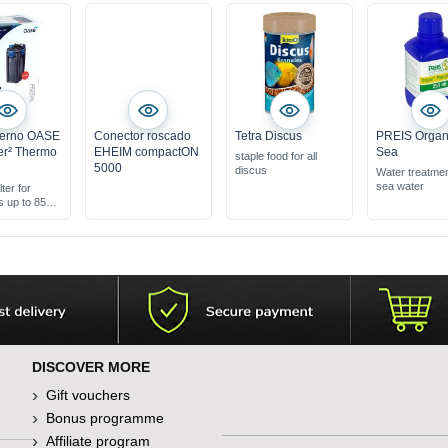
xterno OASE
Conector roscado
Tetra Discus
PREIS Organ
er² Thermo
EHEIM compactON
Sea
staple food for all
5000
discus
Water treatmen
sea water
lter for
 up to 850 L
pre-filter
& ready for
on
DISCOVER MORE
Gift vouchers
Bonus programme
Affiliate program