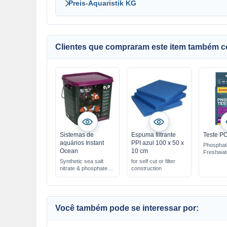
Preis-Aquaristik KG
Clientes que compraram este item também 
Sistemas de
Espuma filtrante
Teste PO
aquários Instant
PPI azul 100 x 50 x
Phosphate
Ocean
10 cm
Freshwat
Saltwater
Synthetic sea salt
for self cut or filter
easy to u
nitrate & phosphate
construction
for approx
free
all important elements
perfectly mixed
Você também pode se interessar por: