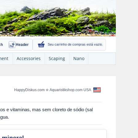
ch
Header
Seu carrinho de compras está vazio.
ment
Accessories
Scaping
Nano
HappyDiskus.com
✮
Aquaristikshop.com USA
os e vitaminas, mas sem cloreto de sódio (sal
água.