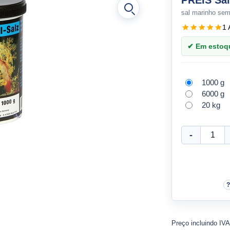
PREIS Sal
sal marinho sem
1 
✔ Em estoque
1000 g
6000 g
20 kg
Preço incluindo IV