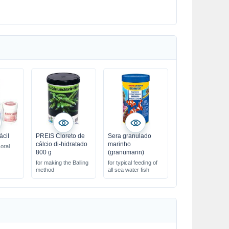
ácil
PREIS Cloreto de
Sera granulado
cálcio di-hidratado
marinho
oral
800 g
(granumarin)
for making the Balling
for typical feeding of
method
all sea water fish