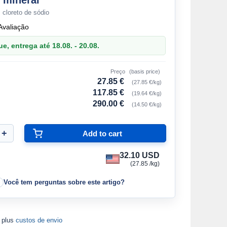
 mineral
 cloreto de sódio
Avaliação
, entrega até 18.08. - 20.08.
Preço
(basis price)
27.85 €
(27.85 €/kg)
117.85 €
(19.64 €/kg)
290.00 €
(14.50 €/kg)
32.10 USD
(27.85 /kg)
Você tem perguntas sobre este artigo?
A plus
custos de envio