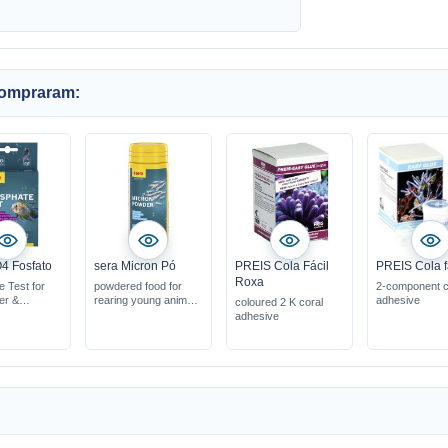
compraram:
4 Fosfato
sera Micron Pó
PREIS Cola Fácil
PREIS Cola f
Roxa
 Test for
powdered food for
2-component c
er &
rearing young animals
adhesive
coloured 2 K coral
with a high percentage
adhesive
se
of zooplankton &
. 60 tests
phytoplankton
floats in the water