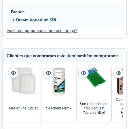
Brand:
Dream Aquarium SRL
Você tem perguntas sobre este artigo?
Clientes que compraram este item também compraram:
Cartucho 
Saco de rede com
de es
MasterLine ZipBag
Seachem Matrix
filtro ZooBest
AQU
(Meia de filtro)
Hype
Stan