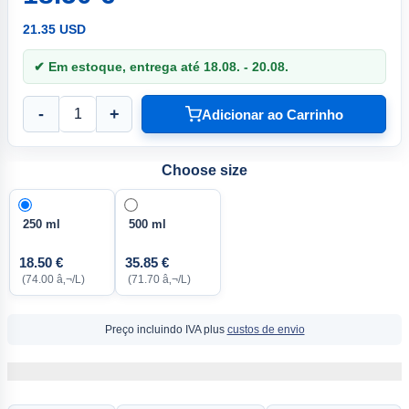
21.35 USD
✔ Em estoque, entrega até 18.08. - 20.08.
-
+
Adicionar ao Carrinho
Choose size
250 ml
500 ml
18.50 €
35.85 €
(74.00 â‚¬/L)
(71.70 â‚¬/L)
Preço incluindo IVA plus
custos de envio