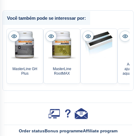
Você também pode se interessar por:
Aque
MasterLine GH
MasterLine
ajustáv
Plus
RootMAX
aquário
Jä
Order status
Bonus programme
Affiliate program