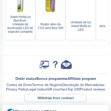
Juwel HeliaLux
Spectrum -
Unidade de luz
Unidade de
Reator ativo de
Juwel MultiLux
sera Fish
iluminação LED de
CO2 sera flore 500
LED
espectro completo
-
Order status
Bonus programme
Affiliate program
Custos de Envio
Termos de Negócio
Devolução de Mercadorias
Privacy Policy
Legal notice
Gift vouchers
Top 100
Product reviews
Withdraw from contract