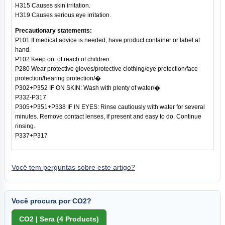
H315 Causes skin irritation.
H319 Causes serious eye irritation.
Precautionary statements:
P101 If medical advice is needed, have product container or label at
hand.
P102 Keep out of reach of children.
P280 Wear protective gloves/protective clothing/eye protection/face
protection/hearing protection/�
P302+P352 IF ON SKIN: Wash with plenty of water/�
P332-P317
P305+P351+P338 IF IN EYES: Rinse cautiously with water for several
minutes. Remove contact lenses, if present and easy to do. Continue
rinsing.
P337+P317
Você tem perguntas sobre este artigo?
Você procura por CO2?