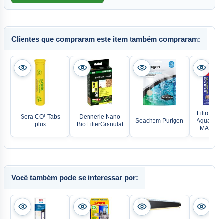
Clientes que compraram este item também compraram:
Filtro d
Sera CO²-Tabs
Dennerle Nano
Seachem Purigen
Aqua No
plus
Bio FilterGranulat
MAXBI
Você também pode se interessar por: