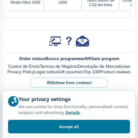
Taifun difusor de
compacto
Reator Ativo 1000
1000
CO2 em linha
de C
Order status
Bonus programme
Affiliate program
Custos de Envio
Termos de Negócio
Devolução de Mercadorias
Privacy Policy
Legal notice
Gift vouchers
Top 100
Product reviews
Withdraw from contract
Your privacy settings
We use cookies for shop functionality, personalised content,
analytics and advertising.
Details
Accept all