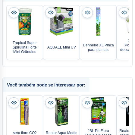
Denn
Tropical Super
Dennerle XL Pinça
Pogos
Spirulina Forte
AQUAEL Mini UV
para plantas
deccanen
Mini Grânulos
In-V
Você também pode se interessar por:
JBL ProFlora
Reator A
sera flore CO2
Reator Aqua Medic