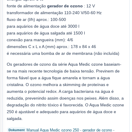
fonte de alimentação
gerador de ozono
: 12 V
transformador de alimentação 110-240 V/50-60 Hz
fluxo de ar (l/h) aprox.: 100-500
para aquários de água doce até 3000 l
para aquários de água salgada até 1500 l
conexão para mangueira (mm): 4/6
dimensões C x L x A (mm) aprox.: 178 x 84 x 46
é necessária uma bomba de ar de membrana (não incluída)
Os geradores de ozono da série Aqua Medic ozone baseiam-
se na mais recente tecnologia de baixa tensão. Previnem de
forma fiável que a água fique amarela e tornam a água
cristalina. O ozono melhora a skimming de proteínas e
aumenta o potencial redox. A carga bacteriana na água é
reduzida, prevenindo assim doenças nos peixes. Além disso, a
degradação do nitrito tóxico é favorecida. O Aqua Medic ozone
250 é ajustável e adequado para aquários de água doce e
salgada.
Manual Aqua Medic ozono 250 - gerador de ozono -