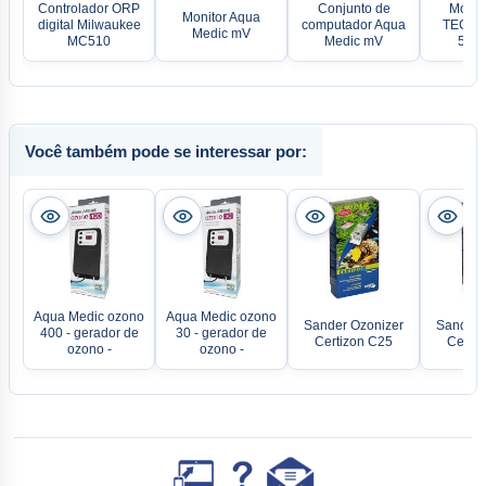
Controlador ORP
Conjunto de
Módul
Monitor Aqua
digital Milwaukee
computador Aqua
TECOnn
Medic mV
MC510
Medic mV
500-
Você também pode se interessar por:
Aqua Medic ozono
Aqua Medic ozono
Sander Ozonizer
Sander 
400 - gerador de
30 - gerador de
Certizon C25
Certiz
ozono -
ozono -